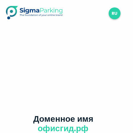
RU
Доменное имя
офисгид.рф